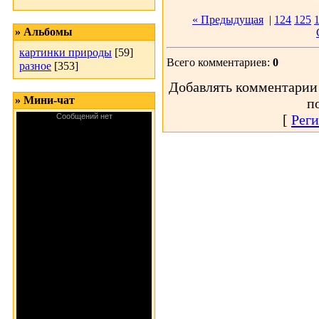
« Предыдущая
|
124
125
» Альбомы
картинки природы
[59]
Всего комментариев:
0
разное
[353]
Добавлять комментарии 
» Мини-чат
п
[
Реги