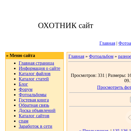
Четверг, 06.08.
ОХОТНИК сайт
Приветствую 
Главная
|
Фотоа
» Меню сайта
Главная
»
Фотоальбом
»
разно
Главная страница
Информация о сайте
Каталог файлов
Просмотров: 331 | Размеры: 16
Каталог статей
09.
Блог
Просмотреть фот
Форум
Фотоальбомы
Гостевая книга
Обратная связь
Доска объявлений
Каталог сайтов
спам
Заработок в сети
« Предыдущая
|
135
136