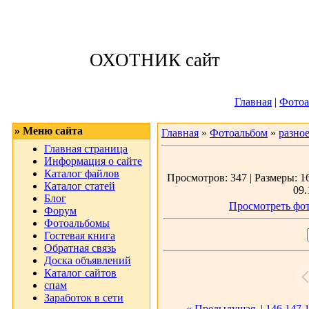
Четверг, 06.08.
ОХОТНИК сайт
Приветствую 
Главная
|
Фотоа
» Меню сайта
Главная
»
Фотоальбом
»
разно
Главная страница
Информация о сайте
Каталог файлов
Просмотров: 347 | Размеры: 16
Каталог статей
09.
Блог
Просмотреть фот
Форум
Фотоальбомы
Гостевая книга
Обратная связь
Доска объявлений
Каталог сайтов
спам
Заработок в сети
« Предыдущая
|
146
147