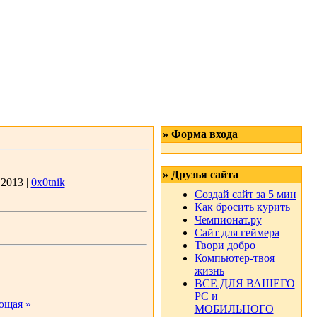
» Форма входа
» Друзья сайта
.2013 |
0x0tnik
Создай сайт за 5 мин
Как бросить курить
Чемпионат.ру
Сайт для геймера
Твори добро
Компьютер-твоя
жизнь
ВСЕ ДЛЯ ВАШЕГО
РС и
ющая »
МОБИЛЬНОГО