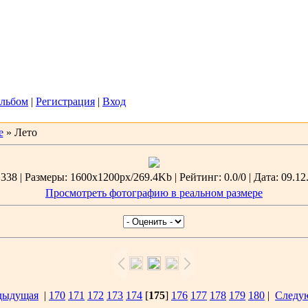
2026, 19:44
Вас
Гость
льбом
|
Регистрация
|
Вход
е
» Лето
38 | Размеры: 1600x1200px/269.4Kb | Рейтинг: 0.0/0 | Дата: 09.12
Просмотреть фотографию в реальном размере
дыдущая
|
170
171
172
173
174
[
175
]
176
177
178
179
180
|
Следу