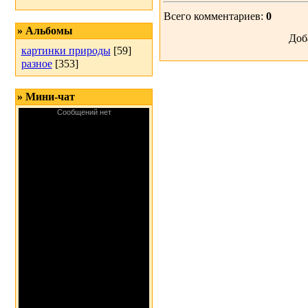
Всего комментариев:
0
» Альбомы
Доб
картинки природы
[59]
разное
[353]
» Мини-чат