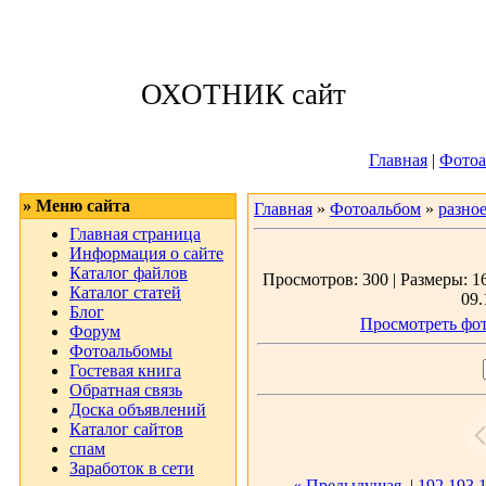
Воскресенье, 09
ОХОТНИК сайт
Приветствую 
Главная
|
Фотоа
» Меню сайта
Главная
»
Фотоальбом
»
разно
Главная страница
Информация о сайте
Каталог файлов
Просмотров: 300 | Размеры: 16
Каталог статей
09.
Блог
Просмотреть фот
Форум
Фотоальбомы
Гостевая книга
Обратная связь
Доска объявлений
Каталог сайтов
спам
Заработок в сети
« Предыдущая
|
192
193