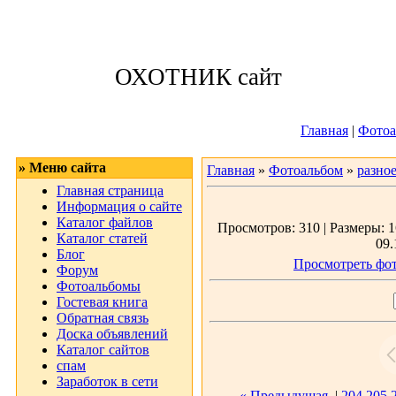
Воскресенье, 09
ОХОТНИК сайт
Приветствую 
Главная
|
Фотоа
» Меню сайта
Главная
»
Фотоальбом
»
разно
Главная страница
Информация о сайте
Каталог файлов
Просмотров: 310 | Размеры: 1
Каталог статей
09.
Блог
Просмотреть фот
Форум
Фотоальбомы
Гостевая книга
Обратная связь
Доска объявлений
Каталог сайтов
спам
Заработок в сети
« Предыдущая
|
204
205