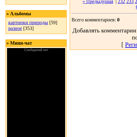
« Предыдущая
|
232
233
» Альбомы
Всего комментариев:
0
картинки природы
[59]
разное
[353]
Добавлять комментарии 
п
» Мини-чат
[
Реги