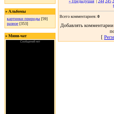
« Предыдущая
|
244
245
» Альбомы
Всего комментариев:
0
картинки природы
[59]
разное
[353]
Добавлять комментарии 
п
» Мини-чат
[
Реги