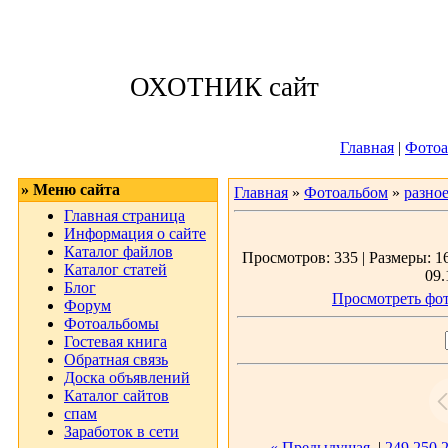
Четверг, 06.08.
ОХОТНИК сайт
Приветствую 
Главная
|
Фотоа
» Меню сайта
Главная
»
Фотоальбом
»
разно
Главная страница
Информация о сайте
Каталог файлов
Просмотров: 335 | Размеры: 16
Каталог статей
09.
Блог
Просмотреть фот
Форум
Фотоальбомы
Гостевая книга
Обратная связь
Доска объявлений
Каталог сайтов
спам
Заработок в сети
« Предыдущая
|
249
250