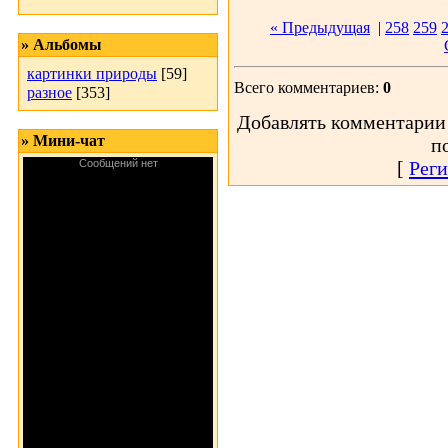
« Предыдущая
|
258
259
» Альбомы
картинки природы
[59]
Всего комментариев:
0
разное
[353]
Добавлять комментарии 
» Мини-чат
п
[
Реги