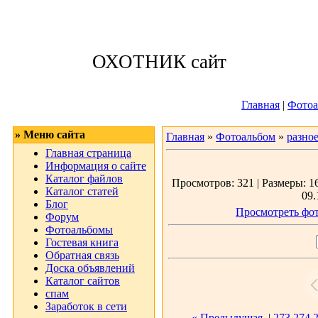
Четверг, 06.08.
ОХОТНИК сайт
Приветствую 
Главная
|
Фотоа
» Меню сайта
Главная
»
Фотоальбом
»
разно
Главная страница
Информация о сайте
Каталог файлов
Просмотров: 321 | Размеры: 16
Каталог статей
09.
Блог
Просмотреть фот
Форум
Фотоальбомы
Гостевая книга
Обратная связь
Доска объявлений
Каталог сайтов
спам
Заработок в сети
« Предыдущая
|
273
274