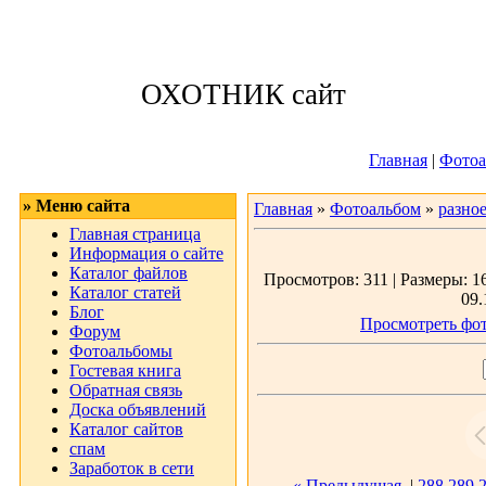
Воскресенье, 09
ОХОТНИК сайт
Приветствую 
Главная
|
Фотоа
» Меню сайта
Главная
»
Фотоальбом
»
разно
Главная страница
Информация о сайте
Каталог файлов
Просмотров: 311 | Размеры: 16
Каталог статей
09.
Блог
Просмотреть фот
Форум
Фотоальбомы
Гостевая книга
Обратная связь
Доска объявлений
Каталог сайтов
спам
Заработок в сети
« Предыдущая
|
288
289