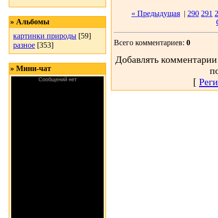
« Предыдущая
|
290
291
» Альбомы
картинки природы
[59]
Всего комментариев:
0
разное
[353]
Добавлять комментарии 
» Мини-чат
п
[
Реги