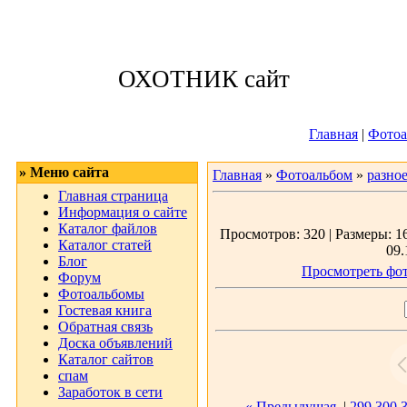
Понедельник, 10
ОХОТНИК сайт
Приветствую 
Главная
|
Фотоа
» Меню сайта
Главная
»
Фотоальбом
»
разно
Главная страница
Информация о сайте
Каталог файлов
Просмотров: 320 | Размеры: 16
Каталог статей
09.
Блог
Просмотреть фот
Форум
Фотоальбомы
Гостевая книга
Обратная связь
Доска объявлений
Каталог сайтов
спам
Заработок в сети
« Предыдущая
|
299
300