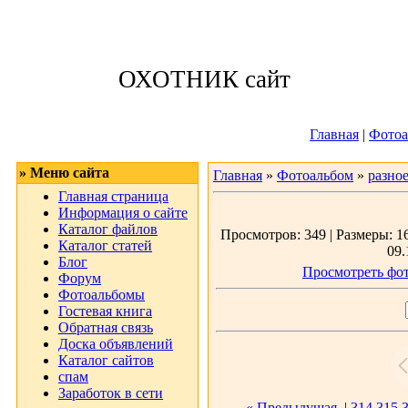
Воскресенье, 09
ОХОТНИК сайт
Приветствую 
Главная
|
Фотоа
» Меню сайта
Главная
»
Фотоальбом
»
разно
Главная страница
Информация о сайте
Каталог файлов
Просмотров: 349 | Размеры: 16
Каталог статей
09.
Блог
Просмотреть фот
Форум
Фотоальбомы
Гостевая книга
Обратная связь
Доска объявлений
Каталог сайтов
спам
Заработок в сети
« Предыдущая
|
314
315