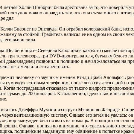
24-летняя Холли Шнобрич была арестована за то, что доверила 
кой поступок можно оправдать тем, что она съела много снотво
ре дня.
 Келли Бисонет из Энглвуда. Он ограбил колорадский банк, испо
ужащему за стойкой. Грабитель написал ее на одном из своих чек
да его вычислила.
да Шелби в штате Северная Каролина в каком-то смысле повтори
сли три телевизора, три DVD-проигрывателя, бутылку белого ли
ый домовладелец позвонил в полицию и начал жаловаться на пре
ены не замедлили его арестовать.
адлежит человеку со звучным именем Рэнди-Джей Адольфос Джон
 сумочку с сотовым телефоном, после чего связался с ней и п
в. Когда пострадавшая отказалась от такого щедрого предложени
ить сумму до 200 долларов. К сожалению, сделка так и не состоя
ие.
досталось Джеффри Мумани из округа Мэрион во Флориде. Он ре
через вентиляционную систему. Однако его затея не удалась: он
ов, вор вынужден был позвать на помощь. В полиции он стал оп
й кошки. Однако, приняв во внимание, что спасать животное за
щика, полицейские выдвинули ему обвинение в попытке кражи