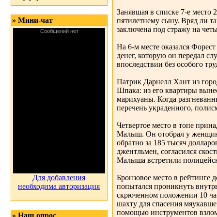
Занявшая в списке 7-е место 
» Мини-чат
пятилетнему сыну. Вряд ли та
заключена под стражу на четы
На 6-м месте оказался Форест
денег, которую он передал сл
впоследствии без особого тру
Патрик Дарнелл Хант из горо
Шпака: из его квартиры выне
марихуаны. Когда разгневанн
перечень украденного, полисм
Четвертое место в топе прин
Малыш. Он отобрал у женщины
обратно за 185 тысяч долларо
джентльмен, согласился скост
Малыша встретили полицейск
Для добавления
Бронзовое место в рейтинге 
необходима авторизация
попытался проникнуть внутрь 
скрюченном положении 10 час
шахту для спасения мяукавше
помощью инструментов взлом
» Наш опрос