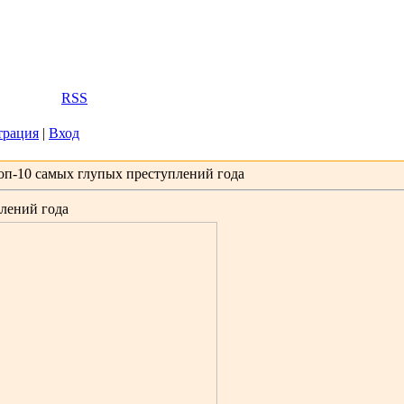
2026, 06:35
Вас
Гость
|
RSS
трация
|
Вход
оп-10 самых глупых преступлений года
лений года