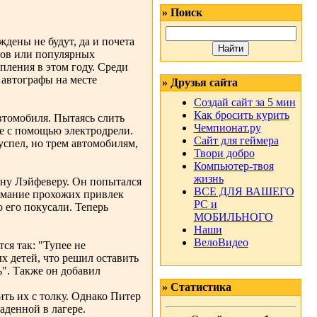
» Поиск
дены не будут, да и почета
стов или популярных
ления в этом году. Среди
 автографы на месте
» Друзья сайта
Создай сайт за 5 мин
Как бросить курить
втомобиля. Пытаясь слить
Чемпионат.ру
ие с помощью электродрели.
Сайт для геймера
успел, но трем автомобилям,
Твори добро
Компьютер-твоя
жизнь
ну Лэйфеверу. Он попытался
ВСЕ ДЛЯ ВАШЕГО
нимание прохожих привлек
РС и
 его покусали. Теперь
МОБИЛЬНОГО
Наши
ВелоВидео
ся так: "Тупее не
х детей, что решил оставить
ь". Также он добавил
» Статистика
ть их с толку. Однако Питер
аденной в лагере.