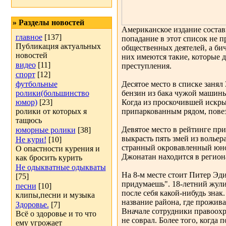
» Разделы новостей
Американское издание состави
главное
[137]
попадание в этот список не п
Публикация актуальных
общественных деятелей, а би
новостей
них имеются такие, которые д
видео
[11]
преступления.
спорт
[12]
футбольные
Десятое место в списке занял
ролики(большинство
бензин из бака чужой машины
юмор)
[23]
Когда из проскочившей искры 
ролики от которых я
припаркованным рядом, повез
тащюсь
Девятое место в рейтинге п
юморные ролики
[38]
выкрасть пять змей из вольер
Не кури!
[10]
странный окровавленный юнош
О опастности курения и
Джонатан находится в регион
как бросить курить
Не одыкватные одыкваты
На 8-м месте стоит Питер Эд
[75]
придумаешь". 18-летний жулик
песни
[10]
после себя какой-нибудь знак
клипы,песни и музыка
название района, где прожива
Здоровье.
[7]
Вначале сотрудники правоохр
Всё о здоровье и то что
не соврал. Более того, когда 
ему угрожает