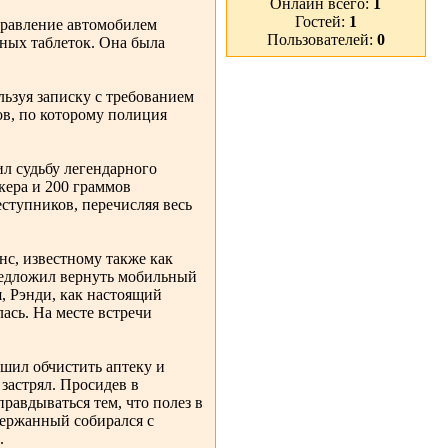
Онлайн всего:
1
Гостей:
1
управление автомобилем
Пользователей:
0
рных таблеток. Она была
льзуя записку с требованием
ов, по которому полиция
л судьбу легендарного
кера и 200 граммов
ступников, перечисляя весь
с, известному также как
редложил вернуть мобильный
я, Рэнди, как настоящий
лась. На месте встречи
шил обчистить аптеку и
 застрял. Просидев в
равдываться тем, что полез в
держанный собирался с
.