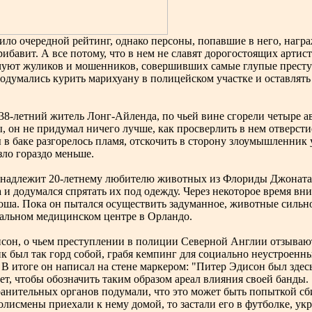
ло очередной рейтинг, однако персоны, попавшие в него, награж
рибавит. А все потому, что в нем не славят дорогостоящих арти
чуют жуликов и мошенников, совершивших самые глупые преступ
одумались курить марихуану в полицейском участке и оставлять
 38-летний житель Лонг-Айленда, по чьей вине сгорели четыре а
, он не придумал ничего лучше, как просверлить в нем отверст
в баке разгорелось пламя, отскочить в сторону злоумышленник 
ло гораздо меньше.
ринадлежит 20-летнему любителю животных из Флориды Джоната
а и додумался спрятать их под одежду. Через некоторое время в
а. Пока он пытался осуществить задуманное, животные сильно
альном медицинском центре в Орландо.
исон, о чьем преступлении в полиции Северной Англии отзывают
 был так горд собой, грабя кемпинг для социально неустроенны
. В итоге он написал на стене маркером: "Питер Эдисон был здес
ет, чтобы обозначить таким образом ареал влияния своей банды.
анительных органов подумали, что это может быть попыткой сби
полисмены приехали к нему домой, то застали его в футболке, укр