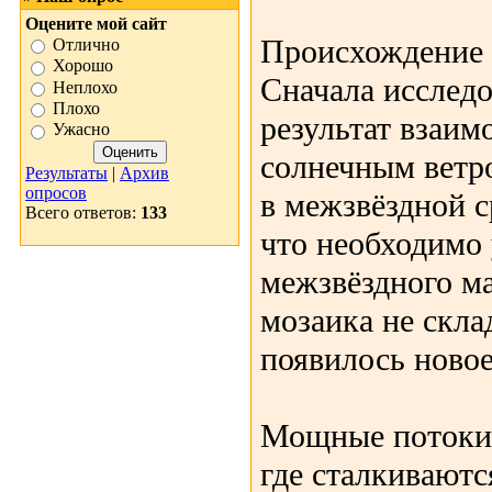
Оцените мой сайт
Происхождение 
Отлично
Хорошо
Сначала исследо
Неплохо
Плохо
результат взаим
Ужасно
солнечным ветр
Результаты
|
Архив
опросов
в межзвёздной с
Всего ответов:
133
что необходимо 
межзвёздного ма
мозаика не скла
появилось новое
Мощные потоки
где сталкивают