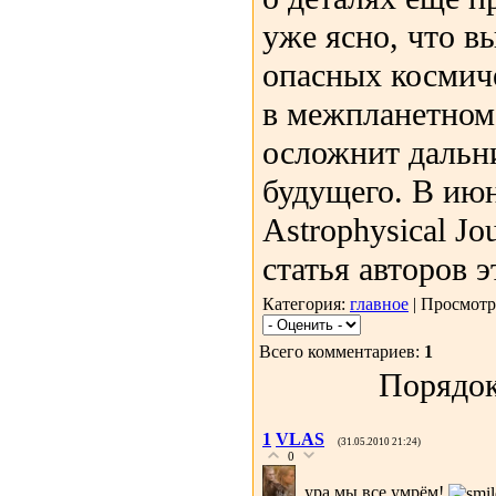
уже ясно, что в
опасных космич
в межпланетном 
осложнит дальн
будущего. В ию
Astrophysical Jo
статья авторов 
Категория:
главное
| Просмотр
Всего комментариев:
1
Порядок
1
VLAS
(31.05.2010 21:24)
0
ура мы все умрём!