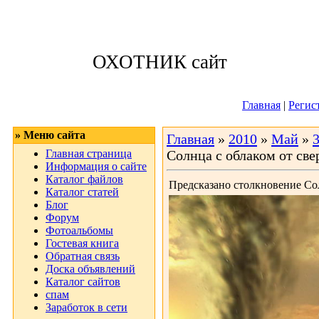
Воскресенье, 09
ОХОТНИК сайт
Приветствую 
Главная
|
Регис
» Меню сайта
Главная
»
2010
»
Май
»
Главная страница
Солнца с облаком от св
Информация о сайте
Каталог файлов
Предсказано столкновение Со
Каталог статей
Блог
Форум
Фотоальбомы
Гостевая книга
Обратная связь
Доска объявлений
Каталог сайтов
спам
Заработок в сети