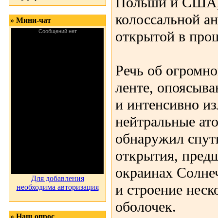
Польши и США,
колоссальной ан
» Мини-чат
открытой в прош
Речь об огромн
ленте, опоясыв
и интенсивно и
нейтральные ат
обнаружил спут
открытия, пред
окраинах Солне
Для добавления
и строение неск
необходима авторизация
оболочек.
» Наш опрос