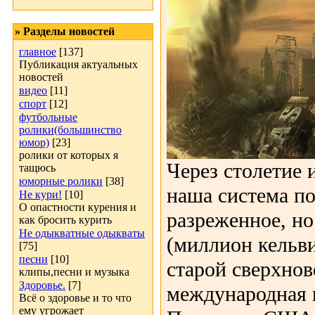
» Разделы новостей
главное
[137]
Публикация актуальных
новостей
видео
[11]
спорт
[12]
футбольные
ролики(большинство
юмор)
[23]
ролики от которых я
Через столетие 
тащюсь
юморные ролики
[38]
наша система по
Не кури!
[10]
О опастности курения и
разреженное, но
как бросить курить
Не одыкватные одыкваты
(миллион кельви
[75]
песни
[10]
старой сверхнов
клипы,песни и музыка
Здоровье.
[7]
международная 
Всё о здоровье и то что
ему угрожает