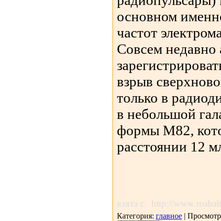
радиопульсары) 
основном именно
частот электром
Совсем недавно 
зарегистрироват
взрыв сверхново
только в радиод
в небольшой гал
формы M82, кото
расстоянии 12 м
Но
взята с http://www.rosbal
Категория:
главное
| Просмотр