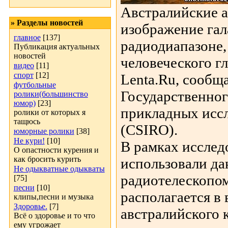
Австралийские 
» Разделы новостей
изображение гал
главное
[137]
радиодиапазоне,
Публикация актуальных
новостей
человеческого гл
видео
[11]
спорт
[12]
Lenta.Ru, сообщ
футбольные
Государственног
ролики(большинство
юмор)
[23]
прикладных исс
ролики от которых я
тащюсь
(CSIRO).
юморные ролики
[38]
Не кури!
[10]
В рамках исслед
О опастности курения и
как бросить курить
использовали да
Не одыкватные одыкваты
радиотелескопом
[75]
песни
[10]
располагается в
клипы,песни и музыка
Здоровье.
[7]
австралийского 
Всё о здоровье и то что
ему угрожает