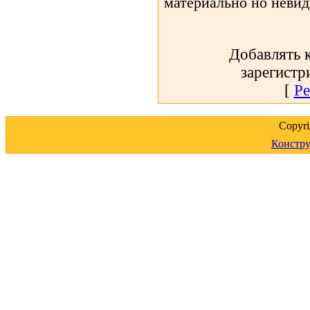
материально но неви
Добавлять 
зарегистр
[
Ре
Copyr
Констру