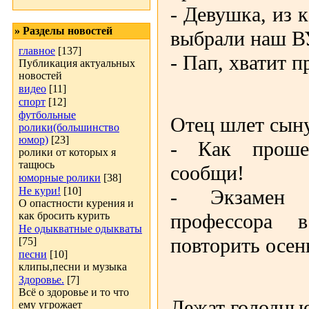
- Девушка, из 
» Разделы новостей
выбрали наш В
главное
[137]
- Пап, хватит 
Публикация актуальных
новостей
видео
[11]
спорт
[12]
футбольные
Отец шлет сыну
ролики(большинство
юмор)
[23]
- Как проше
ролики от которых я
тащюсь
сообщи!
юморные ролики
[38]
Не кури!
[10]
- Экзамен 
О опастности курения и
как бросить курить
профессора в
Не одыкватные одыкваты
повторить осен
[75]
песни
[10]
клипы,песни и музыка
Здоровье.
[7]
Всё о здоровье и то что
Лежат голодные
ему угрожает