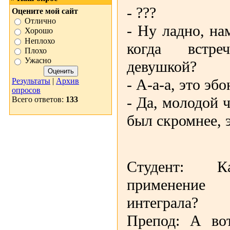
- ???
Оцените мой сайт
Отлично
- Ну ладно, на
Хорошо
Неплохо
когда встре
Плохо
Ужасно
девушкой?
- А-а-а, это эбо
Результаты
|
Архив
опросов
- Да, молодой 
Всего ответов:
133
был скромнее, 
Студент: Ка
применение
интеграла?
Препод: А во