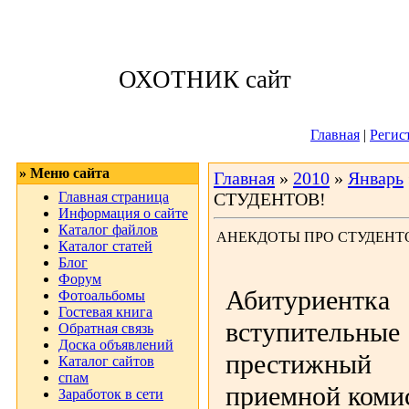
Воскресенье, 09
ОХОТНИК сайт
Приветствую 
Главная
|
Регис
» Меню сайта
Главная
»
2010
»
Январь
Главная страница
СТУДЕНТОВ!
Информация о сайте
Каталог файлов
АНЕКДОТЫ ПРО СТУДЕНТ
Каталог статей
Блог
Форум
Абитуриентка
Фотоальбомы
Гостевая книга
вступител
Обратная связь
Доска объявлений
престижный 
Каталог сайтов
спам
приемной комис
Заработок в сети