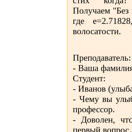
стих когда?
Получаем "Без в
где е=2.7182
волосатости.
Преподаватель:
- Ваша фамили
Студент:
- Иванов (улыба
- Чему вы улыб
профессор.
- Доволен, чт
первый вопрос.