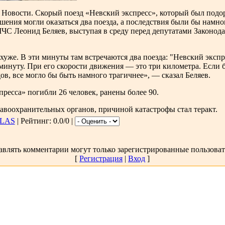
овости. Скорый поезд «Невский экспресс», который был подор
ушения могли оказаться два поезда, а последствия были бы намн
ЧС Леонид Беляев, выступая в среду перед депутатами Законода
хуже. В эти минуты там встречаются два поезда: "Невский экспр
минуту. При его скорости движения — это три километра. Если б
ов, все могло бы быть намного трагичнее», — сказал Беляев.
ресса» погибли 26 человек, ранены более 90.
авоохранительных органов, причиной катастрофы стал теракт.
LAS
| Рейтинг: 0.0/0 |
авлять комментарии могут только зарегистрированные пользоват
[
Регистрация
|
Вход
]