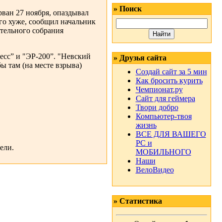
» Поиск
ван 27 ноября, опаздывал
ого хуже, сообщил начальник
тельного собрания
есс” и "ЭР-200”. "Невский
» Друзья сайта
ы там (на месте взрыва)
Создай сайт за 5 мин
Как бросить курить
Чемпионат.ру
Сайт для геймера
Твори добро
Компьютер-твоя
жизнь
ВСЕ ДЛЯ ВАШЕГО
РС и
ели.
МОБИЛЬНОГО
Наши
ВелоВидео
» Статистика