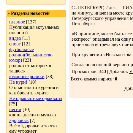
С.-ПЕТЕРБУРГ, 2 дек — РИА Н
на минуту, иначе на месте кр
» Разделы новостей
Петербургского управления М
главное
[137]
Петербурга.
Публикация актуальных
новостей
«В принципе, могло быть все 
видео
[11]
экспресс” опаздывал на одну 
спорт
[12]
произошла встреча двух поезд
футбольные
При крушении «Невского эксп
ролики(большинство
юмор)
[23]
Согласно основной версии пр
ролики от которых я
тащюсь
Просмотров: 340 | Добавил:
V
юморные ролики
[38]
Всего комментариев:
0
Не кури!
[10]
О опастности курения и
Доб
как бросить курить
Не одыкватные одыкваты
[75]
песни
[10]
клипы,песни и музыка
Здоровье.
[7]
Всё о здоровье и то что
ему угрожает