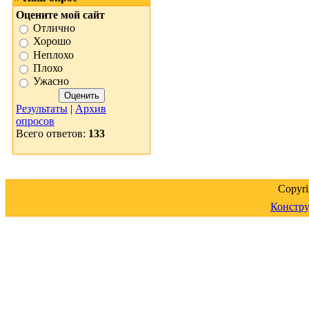
Оцените мой сайт
Отлично
Хорошо
Неплохо
Плохо
Ужасно
Результаты
|
Архив
опросов
Всего ответов:
133
Copyr
Констру