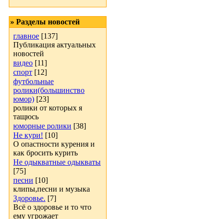
» Разделы новостей
главное
[137]
Публикация актуальных
новостей
видео
[11]
спорт
[12]
футбольные
ролики(большинство
юмор)
[23]
ролики от которых я
тащюсь
юморные ролики
[38]
Не кури!
[10]
О опастности курения и
как бросить курить
Не одыкватные одыкваты
[75]
песни
[10]
клипы,песни и музыка
Здоровье.
[7]
Всё о здоровье и то что
ему угрожает