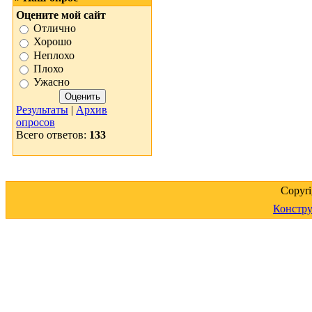
Оцените мой сайт
Отлично
Хорошо
Неплохо
Плохо
Ужасно
Результаты
|
Архив
опросов
Всего ответов:
133
Copyr
Констру