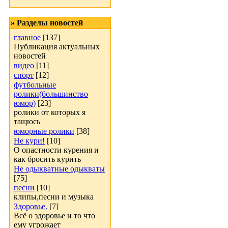
» Разделы новостей
главное
[137]
Публикация актуальных
новостей
видео
[11]
спорт
[12]
футбольные
ролики(большинство
юмор)
[23]
ролики от которых я
тащюсь
юморные ролики
[38]
Не кури!
[10]
О опастности курения и
как бросить курить
Не одыкватные одыкваты
[75]
песни
[10]
клипы,песни и музыка
Здоровье.
[7]
Всё о здоровье и то что
ему угрожает