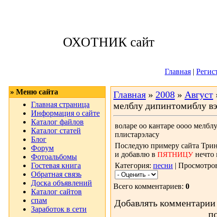
Понедельник, 10
ОХОТНИК сайт
Приветствую 
Главная
|
Регис
» Меню сайта
Главная
»
2008
»
Август
Главная страница
мелблу дипинтомиблу вэ
Информация о сайте
Каталог файлов
воларе оо кантаре оооо мелбл
Каталог статей
плистарэласу
Блог
Последую примеру сайта Трини
Форум
и добавлю в
нечто 
ПЯТНИЦУ
Фотоальбомы
Гостевая книга
Категория:
песни
| Просмотров
Обратная связь
Доска объявлений
Всего комментариев:
0
Каталог сайтов
спам
Добавлять комментарии 
Заработок в сети
п