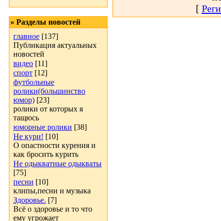
[
Реги
» Разделы новостей
главное
[137]
Публикация актуальных
новостей
видео
[11]
спорт
[12]
футбольные
ролики(большинство
юмор)
[23]
ролики от которых я
тащюсь
юморные ролики
[38]
Не кури!
[10]
О опастности курения и
как бросить курить
Не одыкватные одыкваты
[75]
песни
[10]
клипы,песни и музыка
Здоровье.
[7]
Всё о здоровье и то что
ему угрожает