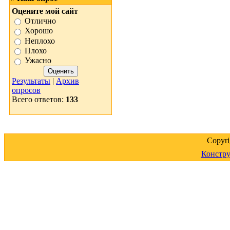
Оцените мой сайт
Отлично
Хорошо
Неплохо
Плохо
Ужасно
Результаты
|
Архив
опросов
Всего ответов:
133
Copyr
Констру