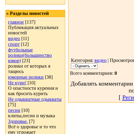
» Разделы новостей
главное
[137]
Публикация актуальных
новостей
видео
[11]
спорт
[12]
футбольные
ролики(большинство
Категория:
видео
| Просмотров
юмор)
[23]
ролики от которых я
тащюсь
Всего комментариев:
0
юморные ролики
[38]
Не кури!
[10]
Добавлять комментарии 
О опастности курения и
п
как бросить курить
[
Реги
Не одыкватные одыкваты
[75]
песни
[10]
клипы,песни и музыка
Здоровье.
[7]
Всё о здоровье и то что
ему угрожает