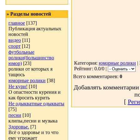
» Разделы новостей
главное
[137]
Публикация актуальных
новостей
видео
[11]
спорт
[12]
футбольные
ролики(большинство
Категория:
юморные ролики
|
юмор)
[23]
Рейтинг: 0.0/0 |
ролики от которых я
тащюсь
Всего комментариев:
0
юморные ролики
[38]
Не кури!
[10]
Добавлять комментарии 
О опастности курения и
п
как бросить курить
[
Реги
Не одыкватные одыкваты
[75]
песни
[10]
клипы,песни и музыка
Здоровье.
[7]
Всё о здоровье и то что
ему угрожает