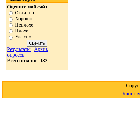
Оцените мой сайт
Отлично
Хорошо
Неплохо
Плохо
Ужасно
Результаты
|
Архив
опросов
Всего ответов:
133
Copyr
Констру