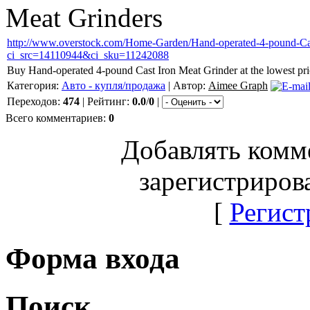
Meat Grinders
http://www.overstock.com/Home-Garden/Hand-operated-4-pound-Cas
ci_src=14110944&ci_sku=11242088
Buy Hand-operated 4-pound Cast Iron Meat Grinder at the lowest pric
Категория:
Авто - купля/продажа
| Автор:
Aimee Graph
Переходов:
474
| Рейтинг:
0.0
/
0
|
Всего комментариев:
0
Добавлять комм
зарегистриров
[
Регист
Форма входа
Поиск